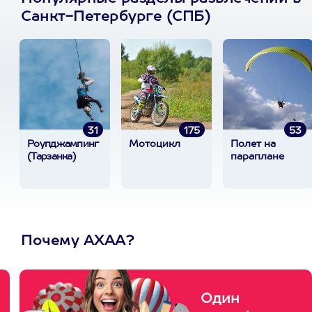
Санкт-Петербурге (СПБ)
31
175
53
Роупджампинг
Мотоцикл
Полет на
(Тарзанка)
параплане
Почему АХАА?
Один