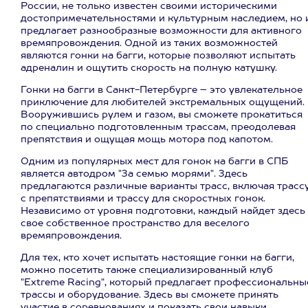
России, не только известен своими историческими
достопримечательностями и культурным наследием, но 
предлагает разнообразные возможности для активного
времяпровождения. Одной из таких возможностей
являются гонки на багги, которые позволяют испытать
адреналин и ощутить скорость на полную катушку.
Гонки на багги в Санкт-Петербурге – это увлекательное
приключение для любителей экстремальных ощущений.
Вооружившись рулем и газом, вы сможете прокатиться
по специально подготовленным трассам, преодолевая
препятствия и ощущая мощь мотора под капотом.
Одним из популярных мест для гонок на багги в СПБ
является автодром "За семью морями". Здесь
предлагаются различные варианты трасс, включая трасс
с препятствиями и трассу для скоростных гонок.
Независимо от уровня подготовки, каждый найдет здесь
свое собственное пространство для веселого
времяпровождения.
Для тех, кто хочет испытать настоящие гонки на багги,
можно посетить также специализированный клуб
"Extreme Racing", который предлагает профессиональны
трассы и оборудование. Здесь вы сможете принять
участие в соревнованиях и показать свои навыки