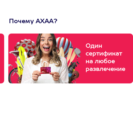
Почему АХАА?
Один
сертификат
на любое
развлечение