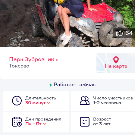
64
Парк Зубровник
>
Токсово
На карте
Работает сейчас
Длительность
Число участников
30 минут
1-2 человека
Дни проведения
Возраст
Пн - Пт
от 3 лет