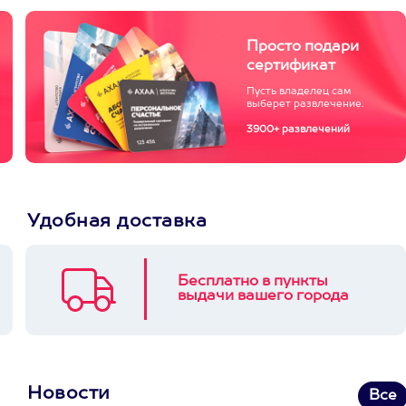
Просто подари
сертификат
Пусть владелец сам
выберет развлечение.
3900+ развлечений
Удобная доставка
Бесплатно в пункты
выдачи вашего города
Новости
Все