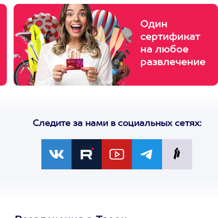
Один
сертификат
на любое
развлечение
Следите за нами в социальных сетях: