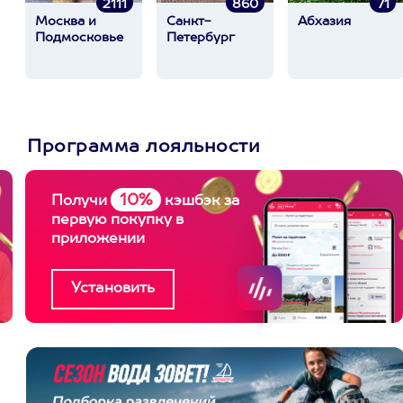
2111
860
71
Москва и
Санкт-
Абхазия
Подмосковье
Петербург
Программа лояльности
10%
Получи
кэшбэк за
первую покупку в
приложении