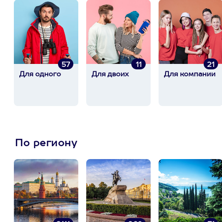
57
11
21
Для одного
Для двоих
Для компании
По региону