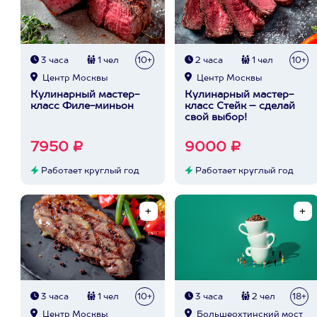
3 часа
1 чел
10+
2 часа
1 чел
10+
Центр Москвы
Центр Москвы
Кулинарный мастер-
Кулинарный мастер-
класс Филе-миньон
класс Стейк – сделай
свой выбор!
7950 ₽
9000 ₽
Работает круглый год
Работает круглый год
3 часа
1 чел
10+
3 часа
2 чел
18+
Центр Москвы
Большеохтинский мост