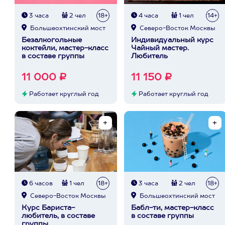
3 часа
2 чел
18+
4 часа
1 чел
14+
Большеохтинский мост
Северо-Восток Москвы
Безалкогольные
Индивидуальный курс
коктейли, мастер-класс
Чайный мастер.
в составе группы
Любитель
11 000 ₽
11 150 ₽
Работает круглый год
Работает круглый год
6 часов
1 чел
18+
3 часа
2 чел
18+
Северо-Восток Москвы
Большеохтинский мост
Курс Бариста-
Бабл-ти, мастер-класс
любитель, в составе
в составе группы
группы