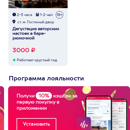
2-3 часа
1-2 чел
18+
ст. м. Гостиный двор
Дегустация авторских
настоек в баре-
рюмочной
3000 ₽
Работает круглый год
Программа лояльности
10%
Получи
кэшбэк за
первую покупку в
приложении