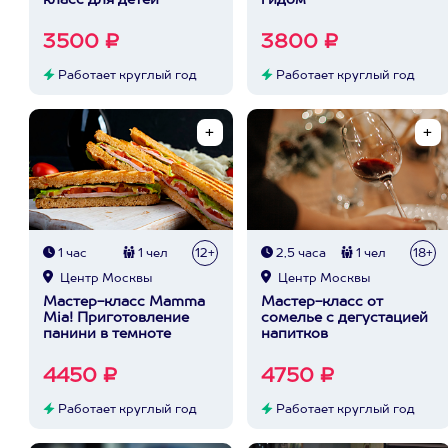
класс для детей
гидом
3500 ₽
3800 ₽
Работает круглый год
Работает круглый год
1 час
1 чел
12+
2,5 часа
1 чел
18+
Центр Москвы
Центр Москвы
Мастер-класс Mamma
Мастер-класс от
Mia! Приготовление
сомелье с дегустацией
панини в темноте
напитков
4450 ₽
4750 ₽
Работает круглый год
Работает круглый год