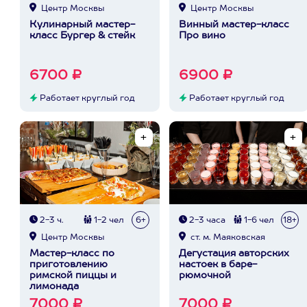
Центр Москвы
Центр Москвы
Кулинарный мастер-
Винный мастер-класс
класс Бургер & стейк
Про вино
6700 ₽
6900 ₽
Работает круглый год
Работает круглый год
2-3 ч.
1-2 чел
6+
2-3 часа
1-6 чел
18+
Центр Москвы
ст. м. Маяковская
Мастер-класс по
Дегустация авторских
приготовлению
настоек в баре-
римской пиццы и
рюмочной
лимонада
7000 ₽
7000 ₽