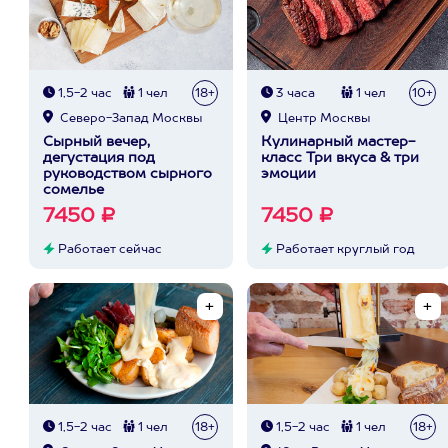
1,5-2 час
1 чел
18+
3 часа
1 чел
10+
Северо-Запад Москвы
Центр Москвы
Сырный вечер,
Кулинарный мастер-
дегустация под
класс Три вкуса & три
руководством сырного
эмоции
сомелье
7450 ₽
7450 ₽
Работает сейчас
Работает круглый год
1,5-2 час
1 чел
18+
1,5-2 час
1 чел
18+