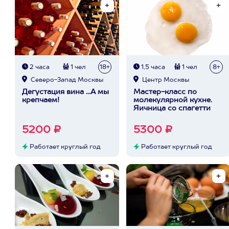
2 часа
1 чел
18+
1,5 часа
1 чел
8+
Северо-Запад Москвы
Центр Москвы
Дегустация вина ...А мы
Мастер-класс по
крепчаем!
молекулярной кухне.
Яичница со спагетти
5200 ₽
5300 ₽
Работает круглый год
Работает круглый год