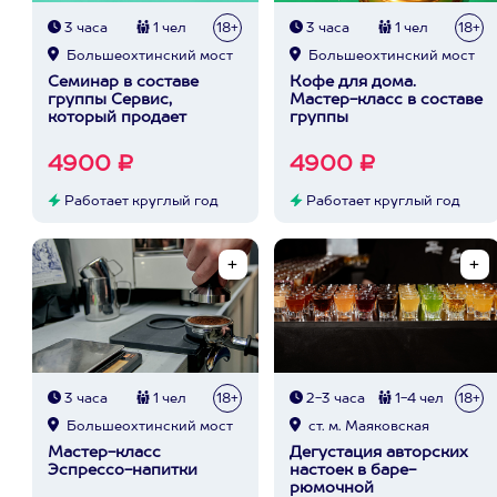
3 часа
1 чел
18+
3 часа
1 чел
18+
Большеохтинский мост
Большеохтинский мост
Семинар в составе
Кофе для дома.
группы Сервис,
Мастер-класс в составе
который продает
группы
4900 ₽
4900 ₽
Работает круглый год
Работает круглый год
3 часа
1 чел
18+
2-3 часа
1-4 чел
18+
Большеохтинский мост
ст. м. Маяковская
Мастер-класс
Дегустация авторских
Эспрессо-напитки
настоек в баре-
рюмочной