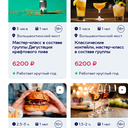
3 часа
1 чел
18+
3 часа
1 чел
18+
Большеохтинский мост
Большеохтинский мост
Мастер-класс в составе
Классические
группы Дегустация
коктейли, мастер-класс
крафтового пива
в составе группы
6200 ₽
6200 ₽
Работает круглый год
Работает круглый год
2,5-3 ч.
1 чел
10+
1,5-2 ч.
1 чел
18+