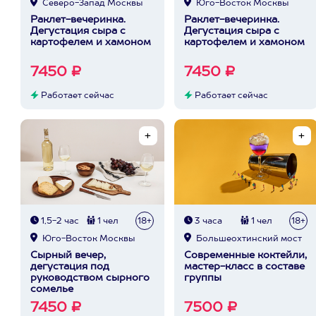
Северо-Запад Москвы
Юго-Восток Москвы
Раклет-вечеринка.
Раклет-вечеринка.
Дегустация сыра с
Дегустация сыра с
картофелем и хамоном
картофелем и хамоном
7450 ₽
7450 ₽
Работает сейчас
Работает сейчас
1,5-2 час
1 чел
18+
3 часа
1 чел
18+
Юго-Восток Москвы
Большеохтинский мост
Сырный вечер,
Современные коктейли,
дегустация под
мастер-класс в составе
руководством сырного
группы
сомелье
7450 ₽
7500 ₽