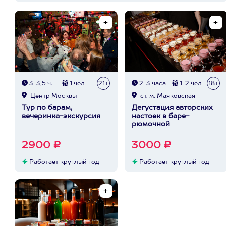
3-3,5 ч.
1 чел
21+
2-3 часа
1-2 чел
18+
Центр Москвы
ст. м. Маяковская
Тур по барам,
Дегустация авторских
вечеринка-экскурсия
настоек в баре-
рюмочной
2900 ₽
3000 ₽
Работает круглый год
Работает круглый год