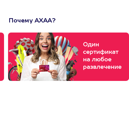
Почему АХАА?
Один
сертификат
на любое
развлечение