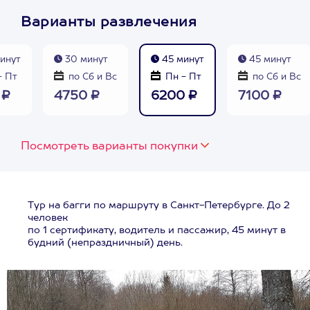
Варианты развлечения
инут
30 минут
45 минут
45 минут
- Пт
по Сб и Вс
Пн - Пт
по Сб и Вс
 ₽
4750 ₽
6200 ₽
7100 ₽
Посмотреть варианты покупки
Тур на багги по маршруту в Санкт-Петербурге. До 2
человек
по 1 сертификату, водитель и пассажир, 45 минут в
будний (непраздничный) день.