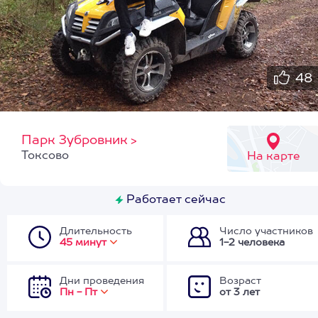
48
Парк Зубровник
>
Токсово
На карте
Работает сейчас
Длительность
Число участников
45 минут
1-2 человека
Дни проведения
Возраст
Пн - Пт
от 3 лет