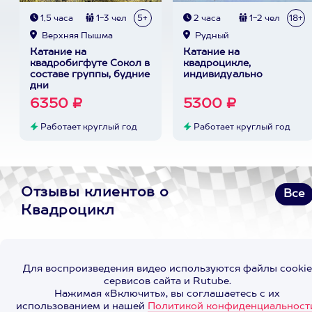
1,5 часа
1-3 чел
5+
2 часа
1-2 чел
18+
Верхняя Пышма
Рудный
Катание на
Катание на
квадробигфуте Сокол в
квадроцикле,
составе группы, будние
индивидуально
дни
6350 ₽
5300 ₽
Работает круглый год
Работает круглый год
Отзывы клиентов о
Все
Квадроцикл
Для воспроизведения видео используются файлы cookie
сервисов сайта и Rutube.
Нажимая «Включить», вы соглашаетесь с их
использованием и нашей
Политикой конфиденциальност