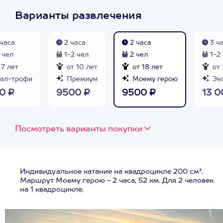
Варианты развлечения
 часа
2 часа
2 часа
3 ч
 чел
1-2 чел
2 чел
1-2
 7 лет
от 10 лет
от 18 лет
от 
ал-трофи
Премиум
Моему герою
Эк
0 ₽
9500 ₽
9500 ₽
13 0
Посмотреть варианты покупки
Индивидуальное катание на квадроцикле 200 см³.
Маршрут Моему герою - 2 часа, 52 км. Для 2 человек
на 1 квадроцикле.