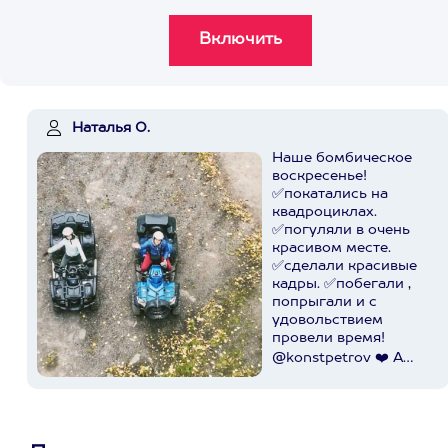
Наталья О.
Наше бомбическое
воскресенье!
✅покатались на
квадроциклах.
✅погуляли в очень
красивом месте.
✅сделали красивые
кадры. ✅побегали ,
попрыгали и с
удовольствием
провели время!
@konstpetrov ❤️ А
катались мы от
@axaa.ru
Пост в
instagram.com