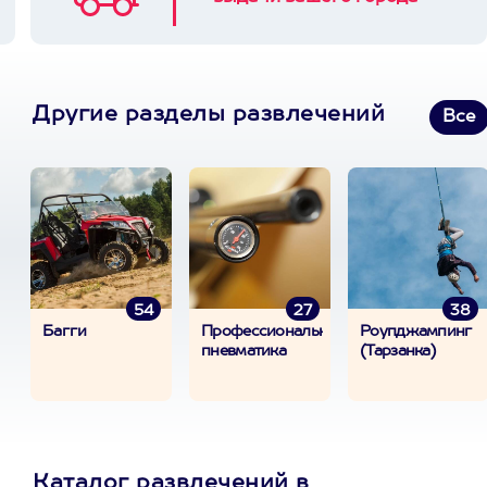
Другие разделы развлечений
Все
54
27
38
Багги
Профессиональная
Роупджампинг
пневматика
(Тарзанка)
Каталог развлечений в