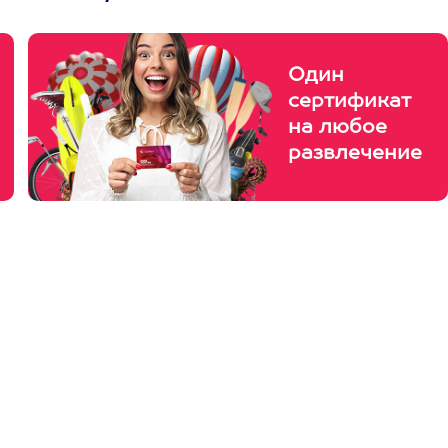
Один
сертификат
на любое
развлечение