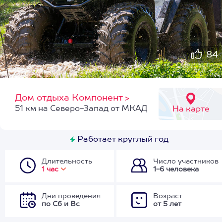
84
Дом отдыха Компонент
>
51 км на Северо-Запад от МКАД
На карте
Работает круглый год
Длительность
Число участников
1 час
1-6 человека
Дни проведения
Возраст
по Сб и Вс
от 5 лет