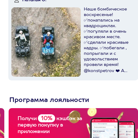
Наталья О.
Наше бомбическое
воскресенье!
✅покатались на
квадроциклах.
✅погуляли в очень
красивом месте.
✅сделали красивые
кадры. ✅побегали ,
попрыгали и с
удовольствием
провели время!
@konstpetrov ❤️ А
катались мы от
@axaa.ru
Пост в
instagram.com
Программа лояльности
10%
Получи
кэшбэк за
первую покупку в
приложении