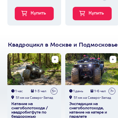
Квадроцикл в Москве и Подмосковье
1 час
1-3 чел
5+
1 день
1-6 чел
7+
51 км на Северо-Запад
51 км на Северо-Запад
Катание на
Экспедиция на
снегоболотоходе /
снегоболотоходе,
квадробигфуте по
катание на катере и
бездорожью
паралете