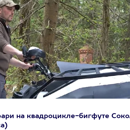
фари на квадроцикле-бигфуте Соко
са)