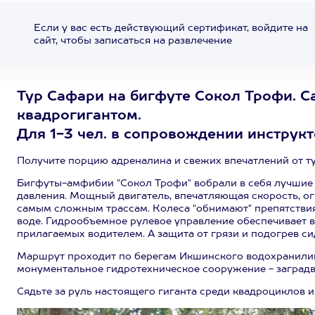
Если у вас есть действующий сертификат, войдите на
сайт, чтобы записаться на развлечение
Тур Сафари на бигфуте Сокол Трофи. 
квадрогигантом.
Для 1-3 чел. в сопровождении инструкто
Получите порцию адреналина и свежих впечатлений от т
Бигфуты-амфибии "Сокол Трофи" вобрали в себя лучшие 
давления. Мощный двигатель, впечатляющая скорость, ог
самым сложным трассам. Колеса "обнимают" препятствия,
воде. Гидрообъемное рулевое управление обеспечивает 
прилагаемых водителем. А защита от грязи и подогрев с
Маршрут проходит по берегам Икшинского водохранилищ
монументальное гидротехническое сооружение - заградв
Сядьте за руль настоящего гиганта среди квадроциклов и