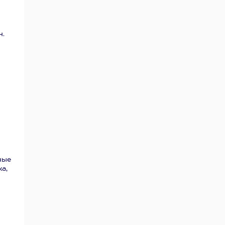
н.
ные
а,