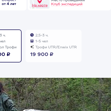
Возраст
Место проведения
от 4 лет
Клуб экспедиций
На карте
3 ч.
2,5-3 ч.
чел
1-5 чел
ол Трофи
Трофи UTR/Enwix UTR
00 ₽
19 900 ₽