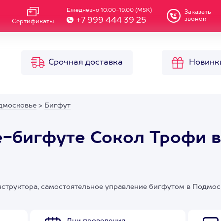
Ежедневно 10.00-19.00 (MSK)
Заказать
звонок
+7 999 444 39 25
Сертификаты
Срочная доставка
Новинк
дмосковье
>
Бигфут
-бигфуте Сокол Трофи в
структора, самостоятельное управление бигфутом в Подмос