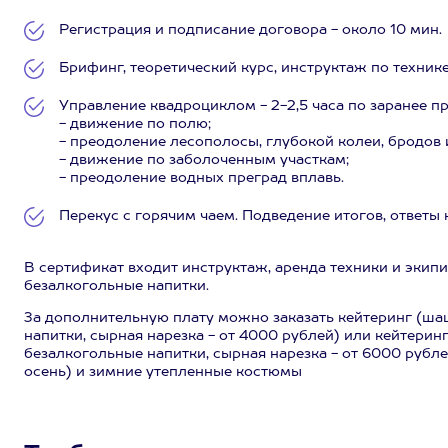
Регистрация и подписание договора - около 10 мин.
Брифинг, теоретический курс, инструктаж по технике
У​​​правление квадроциклом - 2-2,5 часа по заранее
- движение по полю;
- преодоление лесополосы, глубокой колеи, бродов 
- движение по заболоченным участкам;
- преодоление водных преград вплавь.
Перекус с горячим чаем. Подведение итогов, ответы 
В сертификат входит инструктаж, аренда техники и экипи
безалкогольные напитки.
За дополнительную плату можно заказать кейтеринг (ша
напитки, сырная нарезка - от 4000 рублей) или кейтерин
безалкогольные напитки, сырная нарезка - от 6000 рубле
осень) и зимние утепленные костюмы