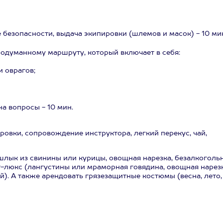
 безопасности, выдача экипировки (шлемов и масок) - 10 ми
 продуманному маршруту, который включает в себя:
и оврагов;
на вопросы - 10 мин.
ровки, сопровождение инструктора, легкий перекус, чай,
шлык из свинины или курицы, овощная нарезка, безалкоголь
г-люкс (лангустины или мраморная говядина, овощная нарезк
й). А также арендовать грязезащитные костюмы (весна, лето,