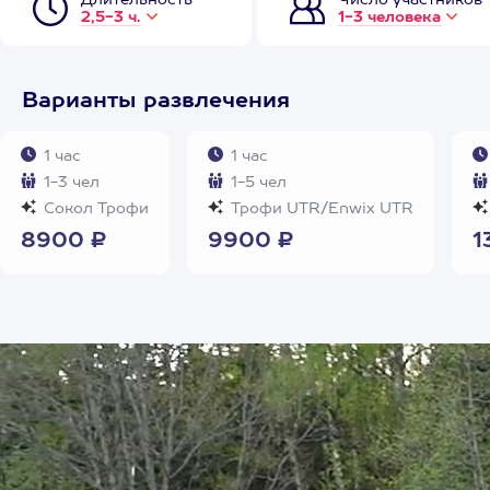
Длительность
Число участников
2,5-3 ч.
1-3 человека
Варианты развлечения
1 час
1 час
1-3 чел
1-5 чел
Сокол Трофи
Трофи UTR/Enwix UTR
8900 ₽
9900 ₽
1