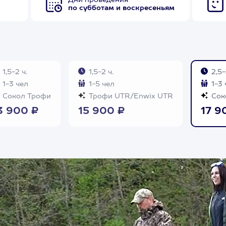
Дни проведения
по субботам и воскресеньям
1,5-2 ч.
1,5-2 ч.
2,5-
1-3 чел
1-5 чел
1-3 
Сокол Трофи
Трофи UTR/Enwix UTR
Сок
3 900 ₽
15 900 ₽
17 9