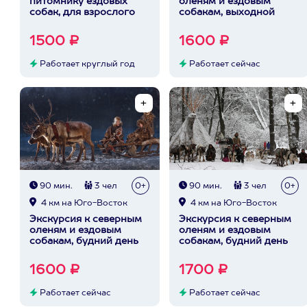
питомнику ездовых
оленям и ездовым
собак, для взрослого
собакам, выходной
1500 ₽
1600 ₽
Работает круглый год
Работает сейчас
90 мин.
3 чел
0+
90 мин.
3 чел
0+
4 км на Юго-Восток
4 км на Юго-Восток
Экскурсия к северным
Экскурсия к северным
оленям и ездовым
оленям и ездовым
собакам, будний день
собакам, будний день
1600 ₽
1700 ₽
Работает сейчас
Работает сейчас