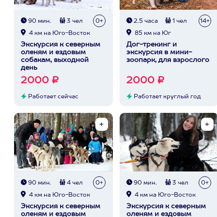
90 мин.
3 чел
0+
2,5 часа
1 чел
14+
4 км на Юго-Восток
85 км на Юг
Экскурсия к северным
Дог-трекинг и
оленям и ездовым
экскурсия в мини-
собакам, выходной
зоопарк, для взрослого
день
2000 ₽
2000 ₽
Работает сейчас
Работает круглый год
90 мин.
4 чел
0+
90 мин.
3 чел
0+
4 км на Юго-Восток
4 км на Юго-Восток
Экскурсия к северным
Экскурсия к северным
оленям и ездовым
оленям и ездовым