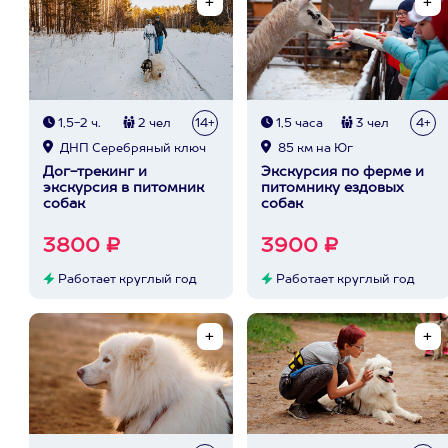
1,5-2 ч.
2 чел
14+
1,5 часа
3 чел
4+
ДНП Серебряный ключ
85 км на Юг
Дог-трекинг и
Экскурсия по ферме и
экскурсия в питомник
питомнику ездовых
собак
собак
3800 ₽
3900 ₽
Работает круглый год
Работает круглый год