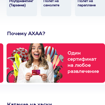
Роупджампинг
Полет на
Полет на
(Тарзанка)
самолете
параплане
Почему АХАА?
Один
сертификат
на любое
развлечение