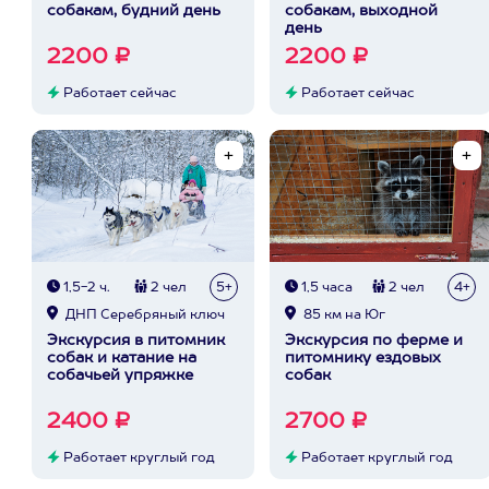
собакам, будний день
собакам, выходной
день
2200 ₽
2200 ₽
Работает сейчас
Работает сейчас
1,5-2 ч.
2 чел
5+
1,5 часа
2 чел
4+
ДНП Серебряный ключ
85 км на Юг
Экскурсия в питомник
Экскурсия по ферме и
собак и катание на
питомнику ездовых
собачьей упряжке
собак
2400 ₽
2700 ₽
Работает круглый год
Работает круглый год