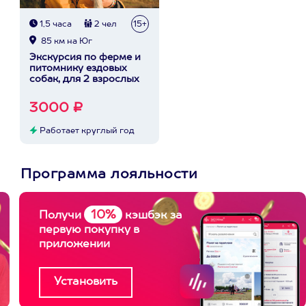
1,5 часа
2 чел
15+
85 км на Юг
Экскурсия по ферме и
питомнику ездовых
собак, для 2 взрослых
3000 ₽
Работает круглый год
Программа лояльности
10%
Получи
кэшбэк за
первую покупку в
приложении