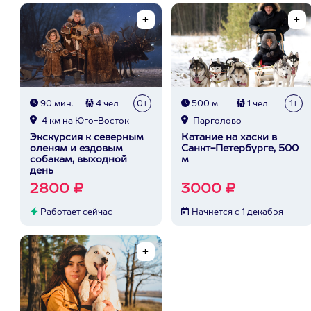
90 мин.
4 чел
0+
500 м
1 чел
1+
4 км на Юго-Восток
Парголово
Экскурсия к северным
Катание на хаски в
оленям и ездовым
Санкт-Петербурге, 500
собакам, выходной
м
день
2800 ₽
3000 ₽
Работает сейчас
Начнется с 1 декабря