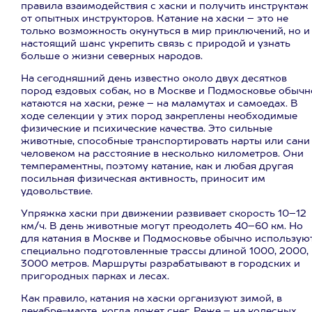
правила взаимодействия с хаски и получить инструктаж
от опытных инструкторов. Катание на хаски – это не
только возможность окунуться в мир приключений, но и
настоящий шанс укрепить связь с природой и узнать
больше о жизни северных народов.
На сегодняшний день известно около двух десятков
пород ездовых собак, но в Москве и Подмосковье обычн
катаются на хаски, реже – на маламутах и самоедах. В
ходе селекции у этих пород закреплены необходимые
физические и психические качества. Это сильные
животные, способные транспортировать нарты или сани
человеком на расстояние в несколько километров. Они
темпераментны, поэтому катание, как и любая другая
посильная физическая активность, приносит им
удовольствие.
Упряжка хаски при движении развивает скорость 10–12
км/ч. В день животные могут преодолеть 40–60 км. Но
для катания в Москве и Подмосковье обычно использую
специально подготовленные трассы длиной 1000, 2000,
3000 метров. Маршруты разрабатывают в городских и
пригородных парках и лесах.
Как правило, катания на хаски организуют зимой, в
декабре-марте, когда ляжет снег. Реже – на колесных