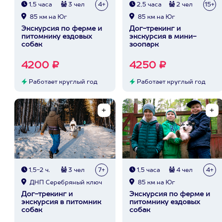
1,5 часа
3 чел
4+
2,5 часа
2 чел
15+
85 км на Юг
85 км на Юг
Экскурсия по ферме и
Дог-трекинг и
питомнику ездовых
экскурсия в мини-
собак
зоопарк
4200 ₽
4250 ₽
Работает круглый год
Работает круглый год
1,5-2 ч.
3 чел
7+
1,5 часа
4 чел
4+
ДНП Серебряный ключ
85 км на Юг
Дог-трекинг и
Экскурсия по ферме и
экскурсия в питомник
питомнику ездовых
собак
собак