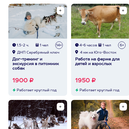
1,5-2 ч.
1 чел
14+
4-6 часов
1 чел
6+
ДНП Серебряный ключ
4 км на Юго-Восток
Дог-трекинг и
Работа на ферме для
экскурсия в питомник
детей и взрослых
собак
1900 ₽
1950 ₽
Работает круглый год
Работает круглый год