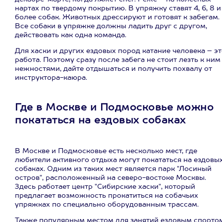
нартах по твердому покрытию. В упряжку ставят 4, 6, 8 и
более собак. Животных дрессируют и готовят к забегам.
Все собаки в упряжке должны ладить друг с другом,
действовать как одна команда.
Для хаски и других ездовых пород катание человека – э
работа. Поэтому сразу после забега не стоит лезть к ним
нежностями, дайте отдышаться и получить похвалу от
инструктора-каюра.
Где в Москве и Подмосковье можно
покататься на ездовых собаках
В Москве и Подмосковье есть несколько мест, где
любители активного отдыха могут покататься на ездовы
собаках. Одним из таких мест является парк "Лосиный
остров", расположенный на северо-востоке Москвы.
Здесь работает центр "Сибирские хаски", который
предлагает возможность прокатиться на собачьих
упряжках по специально оборудованным трассам.
Также популярным местом для занятий ездовым спорто