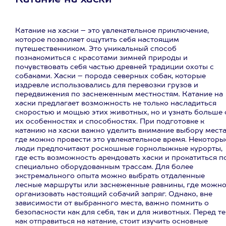
Катание на хаски
Катание на хаски – это увлекательное приключение,
которое позволяет ощутить себя настоящим
путешественником. Это уникальный способ
познакомиться с красотами зимней природы и
почувствовать себя частью древней традиции охоты с
собаками. Хаски – порода северных собак, которые
издревле использовались для перевозки грузов и
передвижения по заснеженным местностям. Катание на
хаски предлагает возможность не только насладиться
скоростью и мощью этих животных, но и узнать больше 
их особенностях и способностях. При подготовке к
катанию на хаски важно уделить внимание выбору места
где можно провести это увлекательное время. Некоторы
люди предпочитают роскошные горнолыжные курорты,
где есть возможность арендовать хаски и прокатиться п
специально оборудованным трассам. Для более
экстремального опыта можно выбрать отдаленные
лесные маршруты или заснеженные равнины, где можн
организовать настоящий собачий запряг. Однако, вне
зависимости от выбранного места, важно помнить о
безопасности как для себя, так и для животных. Перед т
как отправиться на катание, стоит изучить основные