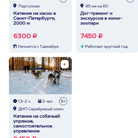
Парголово
85 км на Юг
Катание на хаски в
Дог-трекинг и
Санкт-Петербурге,
экскурсия в мини-
2000 м
зоопарк
6300 ₽
7450 ₽
Начнется с 1 декабря
Работает круглый год
1,5-2 ч.
2 чел
5+
ДНП Серебряный ключ
Катание на собачьей
упряжке,
самостоятельное
управление