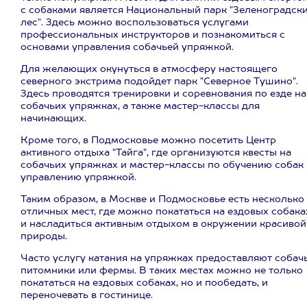
с собаками является Национальный парк "Зеленоградск
лес". Здесь можно воспользоваться услугами
профессиональных инструкторов и познакомиться с
основами управления собачьей упряжкой.
Для желающих окунуться в атмосферу настоящего
северного экстрима подойдет парк "Северное Тушино".
Здесь проводятся тренировки и соревнования по езде на
собачьих упряжках, а также мастер-классы для
начинающих.
Кроме того, в Подмосковье можно посетить Центр
активного отдыха "Тайга", где организуются квесты на
собачьих упряжках и мастер-классы по обучению собак
управлению упряжкой.
Таким образом, в Москве и Подмосковье есть несколько
отличных мест, где можно покататься на ездовых собака
и насладиться активным отдыхом в окружении красивой
природы.
Часто услугу катания на упряжках предоставляют собач
питомники или фермы. В таких местах можно не только
покататься на ездовых собаках, но и пообедать, и
переночевать в гостинице.