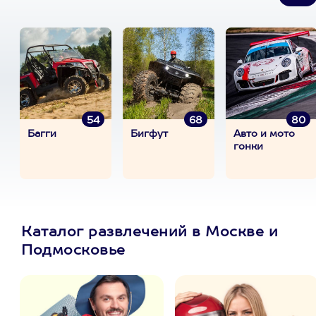
54
68
80
Багги
Бигфут
Авто и мото
гонки
Каталог развлечений в Москве и
Подмосковье