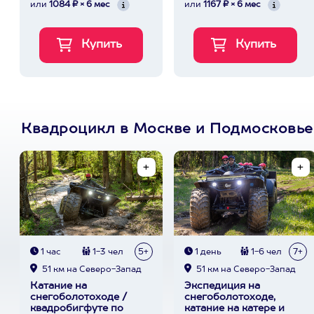
или
1084 ₽ × 6 мес
или
1167 ₽ × 6 мес
Квадроцикл в Москве и Подмосковье
1 час
1-3 чел
5+
1 день
1-6 чел
7+
51 км на Северо-Запад
51 км на Северо-Запад
Катание на
Экспедиция на
снегоболотоходе /
снегоболотоходе,
квадробигфуте по
катание на катере и