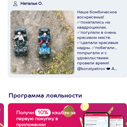
Наталья О.
Наше бомбическое
воскресенье!
✅покатались на
квадроциклах.
✅погуляли в очень
красивом месте.
✅сделали красивые
кадры. ✅побегали ,
попрыгали и с
удовольствием
провели время!
@konstpetrov ❤️ А
катались мы от
@axaa.ru
Пост в
instagram.com
Программа лояльности
10%
Получи
кэшбэк за
первую покупку в
приложении