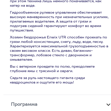
при этом техника лишь немного покачивается, как
катер на воде.
Гидрообъемное рулевое управление обеспечивает
высокую маневренность при незначительных усилиях,
прилагаемых водителем. А защита от грязи и
подогрев сидений гарантируют комфорт во время
путешествия.
Хозяин бездорожья Enwix UTR способен проехать по
грязи любой консистенции, снегу, льду, воде, песку.
Характеризуется максимальной грузоподъемностью в
своем весовом классе. Есть диван, багажник-
трансформер, лобовое стекло с дворником и
омывателем.
Вы с ветерком проедете по полю, преодолеете
глубокие ямы с трясиной и овраги.
Сядьте за руль настоящего гиганта среди
квадроциклов и ощутите его мощь!
Программа