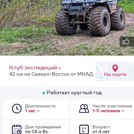
Клуб экспедиций
>
42 км на Северо-Восток от МКАД
На карте
Работает круглый год
Длительность
Число участников
1 час
1-5 человека
Дни проведения
Возраст
по Сб и Вс
от 4 лет