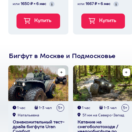
или
1650 ₽ × 6 мес
или
1667 ₽ × 6 мес
Бигфут в Москве и Подмосковье
1 час
1-3 чел
5+
1 час
1-3 чел
5+
Натальевка
51 км на Северо-Запад
Ознакомительный тест-
Катание на
драйв бигфута Uran
снегоболотоходе /
Comfort
квадробигфуте по