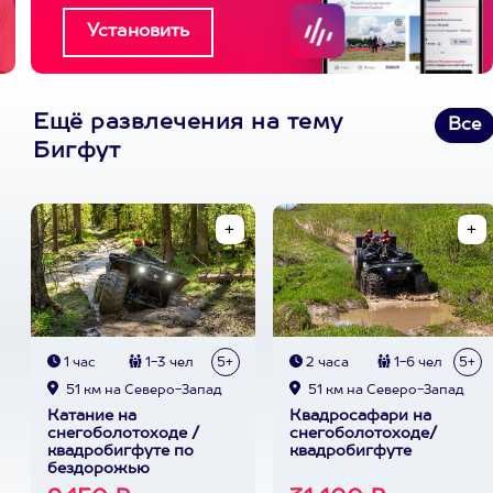
Ещё развлечения на тему
Все
Бигфут
1 час
1-3 чел
5+
2 часа
1-6 чел
5+
51 км на Северо-Запад
51 км на Северо-Запад
Катание на
Квадросафари на
снегоболотоходе /
снегоболотоходе/
квадробигфуте по
квадробигфуте
бездорожью