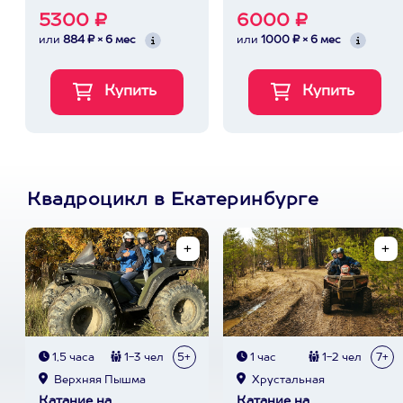
5300 ₽
6000 ₽
или
884 ₽ × 6 мес
или
1000 ₽ × 6 мес
Квадроцикл в Екатеринбурге
1,5 часа
1-3 чел
5+
1 час
1-2 чел
7+
Верхняя Пышма
Хрустальная
Катание на
Катание на