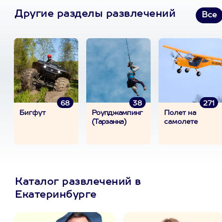
Другие разделы развлечений
Все
68
38
271
Бигфут
Роупджампинг
Полет на
(Тарзанка)
самолете
Каталог развлечений в
Екатеринбурге