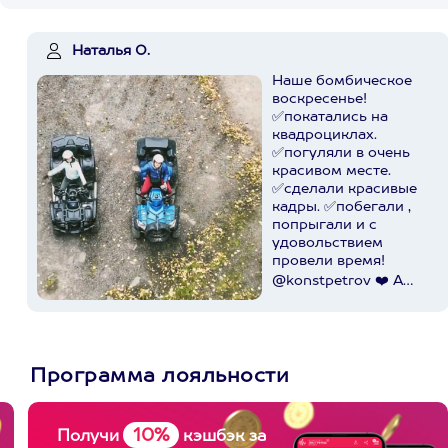
Наталья О.
Наше бомбическое
воскресенье!
✅покатались на
квадроциклах.
✅погуляли в очень
красивом месте.
✅сделали красивые
кадры. ✅побегали ,
попрыгали и с
удовольствием
провели время!
@konstpetrov ❤️ А
катались мы от
@axaa.ru
Пост в
instagram.com
Программа лояльности
10%
Получи
кэшбэк за