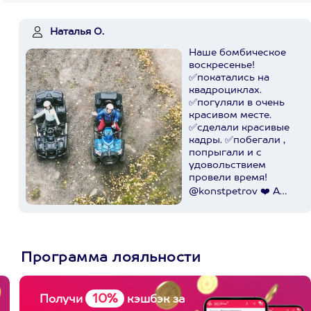
Наталья О.
Наше бомбическое
воскресенье!
✅покатались на
квадроциклах.
✅погуляли в очень
красивом месте.
✅сделали красивые
кадры. ✅побегали ,
попрыгали и с
удовольствием
провели время!
@konstpetrov ❤️ А
катались мы от
@axaa.ru
Пост в
instagram.com
Программа лояльности
10%
Получи
кэшбэк за