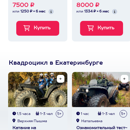
7500 ₽
8000 ₽
или
1250 ₽ × 6 мес
или
1334 ₽ × 6 мес
Квадроцикл в Екатеринбурге
1,5 часа
1-3 чел
5+
1 час
1-3 чел
5+
Верхняя Пышма
Натальевка
Катание на
Ознакомительный тест-