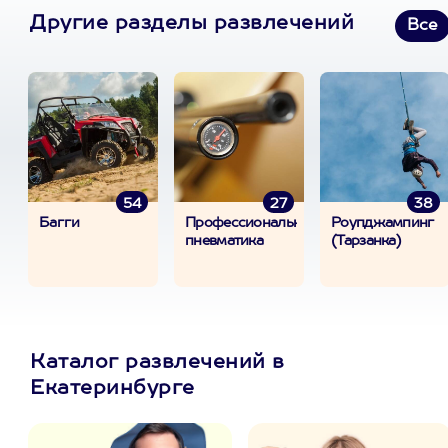
Другие разделы развлечений
Все
54
27
38
Багги
Профессиональная
Роупджампинг
пневматика
(Тарзанка)
Каталог развлечений в
Екатеринбурге