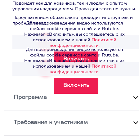
Подойдет как для новичков, так и людям с опытом
управления квадроциклом. Права для этого не нужны.
Перед катанием обязательно проходит инструктаж и
пробный заезд.
Для воспроизведения видео используются
файлы cookie сервисов сайта и Rutube.
Нажимая «Включить», вы соглашаетесь с их
использованием и нашей
Политикой
Смотреть видео
>
конфиденциальности
.
Для воспроизведения видео используются
файлы cookie сервисов сайта и Rutube.
Нажимая «Включить», вы соглашаетесь с их
использованием и нашей
Политикой
Смотреть видео
>
конфиденциальности
.
Программа
Требования к участникам