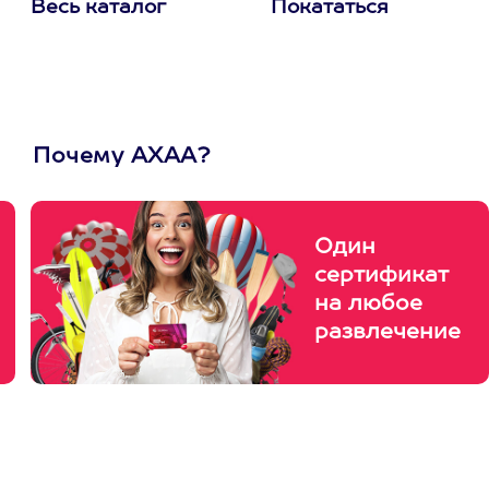
Весь каталог
Покататься
Почему АХАА?
Один
сертификат
на любое
развлечение