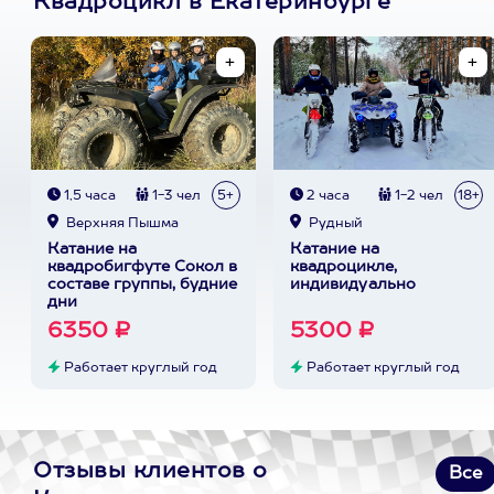
Квадроцикл в Екатеринбурге
1,5 часа
1-3 чел
5+
2 часа
1-2 чел
18+
Верхняя Пышма
Рудный
Катание на
Катание на
квадробигфуте Сокол в
квадроцикле,
составе группы, будние
индивидуально
дни
6350 ₽
5300 ₽
Работает круглый год
Работает круглый год
Отзывы клиентов о
Все