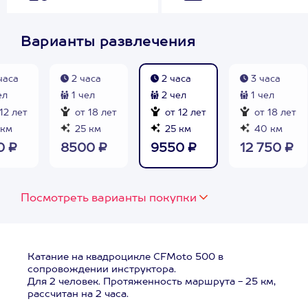
Варианты развлечения
часа
2 часа
2 часа
3 часа
ел
1 чел
2 чел
1 чел
12 лет
от 18 лет
от 12 лет
от 18 лет
 км
25 км
25 км
40 км
0 ₽
8500 ₽
9550 ₽
12 750 ₽
Посмотреть варианты покупки
Катание на квадроцикле CFMoto 500 в
сопровождении инструктора.
Для 2 человек. Протяженность маршрута - 25 км,
рассчитан на 2 часа.