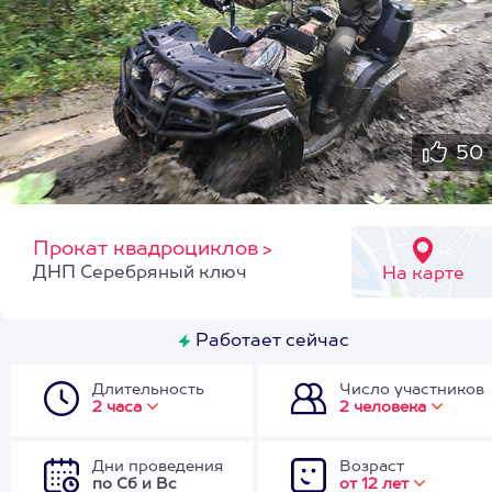
50
Прокат квадроциклов
>
ДНП Серебряный ключ
На карте
Работает сейчас
Длительность
Число участников
2 часа
2 человека
Дни проведения
Возраст
по Сб и Вс
от 12 лет