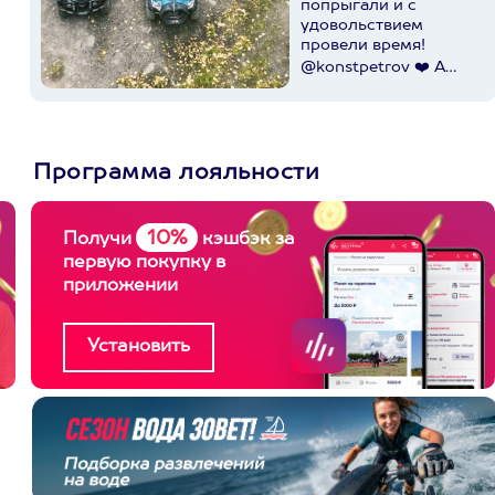
попрыгали и с
удовольствием
провели время!
@konstpetrov ❤️ А
катались мы от
@axaa.ru
Пост в
instagram.com
Программа лояльности
10%
Получи
кэшбэк за
первую покупку в
приложении