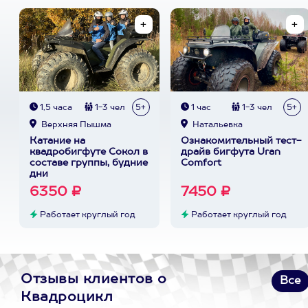
1,5 часа
1-3 чел
5+
1 час
1-3 чел
5+
Верхняя Пышма
Натальевка
Катание на
Ознакомительный тест-
квадробигфуте Сокол в
драйв бигфута Uran
составе группы, будние
Comfort
дни
6350 ₽
7450 ₽
Работает круглый год
Работает круглый год
Отзывы клиентов о
Все
Квадроцикл