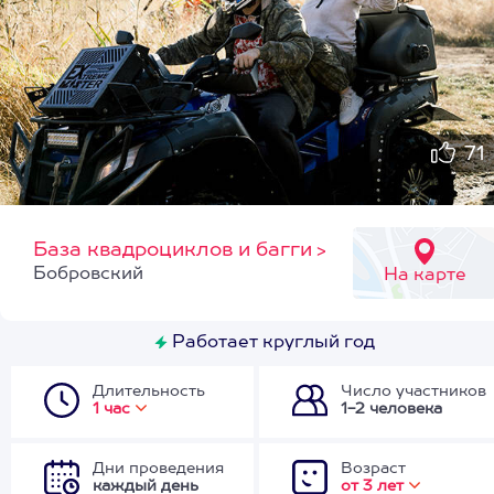
71
База квадроциклов и багги
>
Бобровский
На карте
Работает круглый год
Длительность
Число участников
1 час
1-2 человека
Дни проведения
Возраст
каждый день
от 3 лет