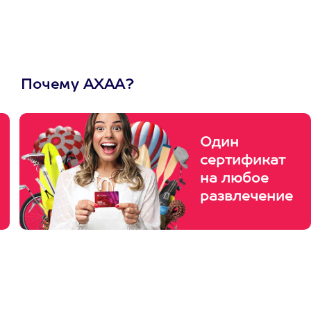
Почему АХАА?
Один
сертификат
на любое
развлечение