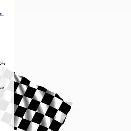
.
ном
ми.