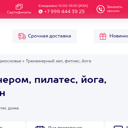
Ежедневно 10.00-19.00 (MSK)
Заказать
звонок
+7 999 444 39 25
Сертификаты
Срочная доставка
Новинк
дмосковье
>
Тренажерный зал, фитнес, йога
ером, пилатес, йога,
н
атес дома