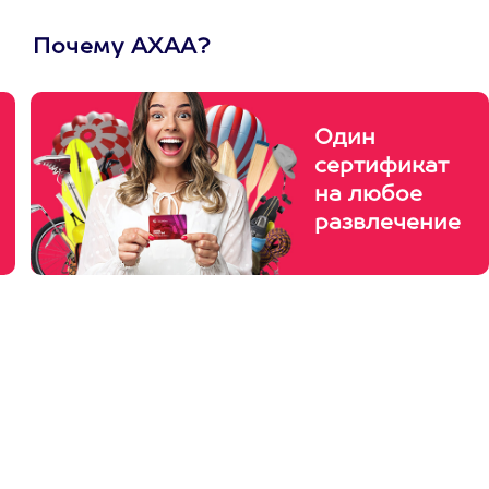
Почему АХАА?
Один
сертификат
на любое
развлечение