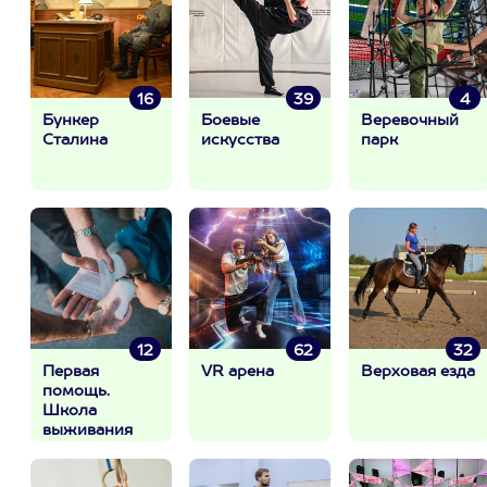
16
39
4
Бункер
Боевые
Веревочный
Сталина
искусства
парк
12
62
32
Первая
VR арена
Верховая езда
помощь.
Школа
выживания