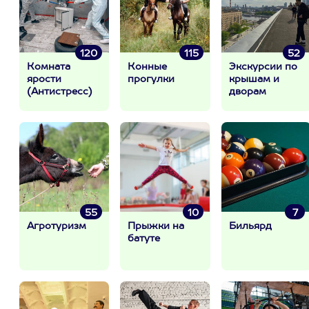
120
115
52
Комната
Конные
Экскурсии по
ярости
прогулки
крышам и
(Антистресс)
дворам
55
10
7
Агротуризм
Прыжки на
Бильярд
батуте