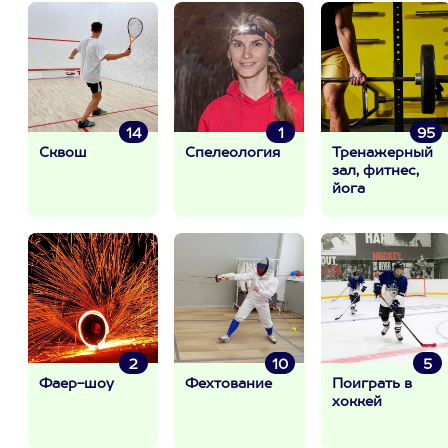
14
1
95
Сквош
Спелеология
Тренажерный
зал, фитнес,
йога
2
10
5
Фаер-шоу
Фехтование
Поиграть в
хоккей