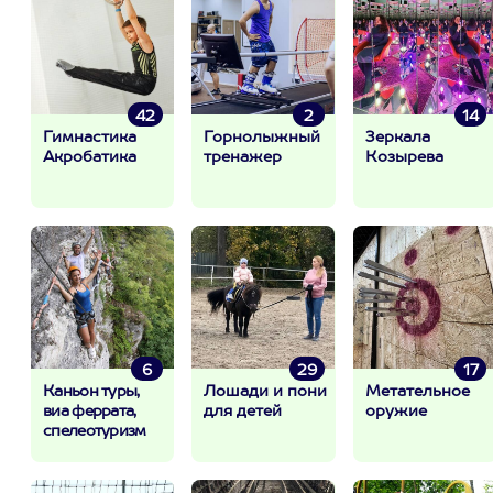
42
2
14
Гимнастика
Горнолыжный
Зеркала
Акробатика
тренажер
Козырева
6
29
17
Каньон туры,
Лошади и пони
Метательное
виа феррата,
для детей
оружие
спелеотуризм