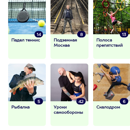
14
8
13
Падел теннис
Подземная
Полоса
Москва
препятствий
5
42
6
Рыбалка
Уроки
Скалодром
самообороны