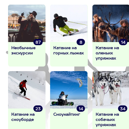
87
8
14
Необычные
Катание на
Катание на
экскурсии
горных лыжах
оленьих
упряжках
23
14
34
Катание на
Сноукайтинг
Катание на
сноуборде
собачьих
упряжках