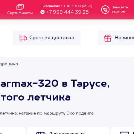
Ежедневно 10.00-19.00 (MSK)
Заказать
звонок
+7 999 444 39 25
Сертификаты
Срочная доставка
Новинк
дроцикл
armax-320 в Тарусе,
итого летчика
летчика, катание по маршруту Эхо подвига