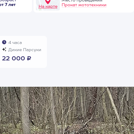
Возраст
Место проведения
от 7 лет
Прокат мототехники
На карте
4 часа
Дикие Парсуки
22 000 ₽