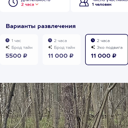
Длительность
Число участнико
2 часа
1 человек
Варианты развлечения
1 час
2 часа
2 часа
Брод тайн
Брод тайн
Эхо подвига
5500 ₽
11 000 ₽
11 000 ₽