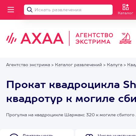
Каталог
Агентство экстрима
>
Каталог развлечений
>
Калуга
>
Ква
Прокат квадроцикла Sh
квадротур к могиле сб
Прогулка на квадроцикле Шармакс 320 к могиле сбитого 