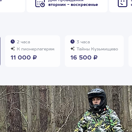
в
Дни проведения
вторник - воскресенье
2 часа
3 часа
К пионерлагерям
Тайны Кузьмищево
11 000 ₽
16 500 ₽