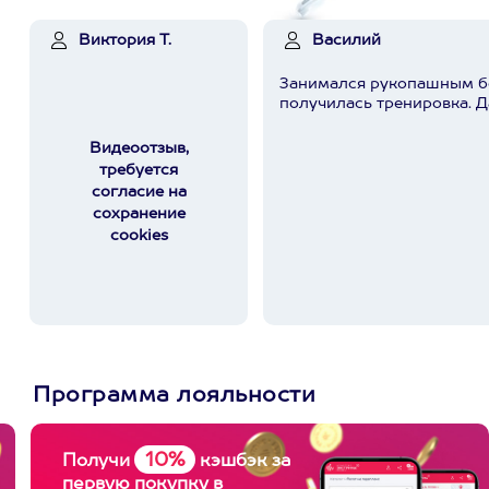
Виктория Т.
Василий
Занимался рукопашным бо
получилась тренировка. Да
Видеоотзыв,
требуется
согласие на
сохранение
cookies
Программа лояльности
10%
Получи
кэшбэк за
первую покупку в