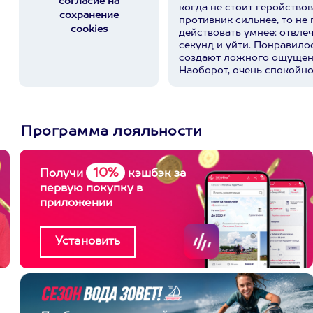
согласие на
когда не стоит геройствов
сохранение
противник сильнее, то не 
cookies
действовать умнее: отвле
секунд и уйти. Понравилос
создают ложного ощущен
Наоборот, очень спокойно
действительно работают, 
вступать в бой. Спасибо 
профессиональное и очень
прекрасный внимательный
Программа лояльности
располагающий к себе че
чувствуешь себя не «супе
который лучше понимает, 
ситуации. И, кажется, это
10%
Получи
кэшбэк за
первую покупку в
приложении