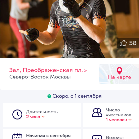
58
Зал, Преображенская пл.
>
Северо-Восток Москвы
На карте
Скоро, с 1 сентября
Число
Длительность
участников
2 часа
1 человек
Начиная с сентября
Возраст