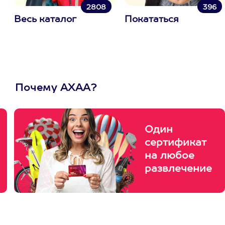
2808
396
Весь каталог
Покататься
Почему АХАА?
Один
сертификат
на любое
развлечение