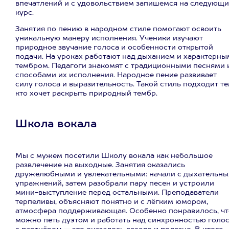
впечатлений и с удовольствием запишемся на следующ
курс.
Занятия по пению в народном стиле помогают освоить
уникальную манеру исполнения. Ученики изучают
природное звучание голоса и особенности открытой
подачи. На уроках работают над дыханием и характерны
тембром. Педагоги знакомят с традиционными песнями 
способами их исполнения. Народное пение развивает
силу голоса и выразительность. Такой стиль подходит те
кто хочет раскрыть природный тембр.
Школа вокала
Мы с мужем посетили Школу вокала как небольшое
развлечение на выходные. Занятия оказались
дружелюбными и увлекательными: начали с дыхательны
упражнений, затем разобрали пару песен и устроили
мини-выступление перед остальными. Преподаватели
терпеливы, объясняют понятно и с лёгким юмором,
атмосфера поддерживающая. Особенно понравилось, чт
можно петь дуэтом и работать над синхронностью голо