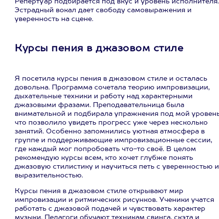
Репертуар подбирается под вкус и уровень исполнителя.
Эстрадный вокал дает свободу самовыражения и
уверенность на сцене.
Курсы пения в джазовом стиле
Я посетила курсы пения в джазовом стиле и осталась
довольна. Программа сочетала теорию импровизации,
дыхательные техники и работу над характерными
джазовыми фразами. Преподавательница была
внимательной и подбирала упражнения под мой уровень
что позволило увидеть прогресс уже через несколько
занятий. Особенно запомнились уютная атмосфера в
группе и поддерживающие импровизационные сессии,
где каждый мог попробовать что-то своё. В целом
рекомендую курсы всем, кто хочет глубже понять
джазовую стилистику и научиться петь с уверенностью и
выразительностью.
Курсы пения в джазовом стиле открывают мир
импровизации и ритмических рисунков. Ученики учатся
работать с джазовой подачей и чувствовать характер
музыки. Педагоги обучают техникам свинга, скэта и