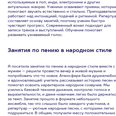
используемые в поп, инди, электронике и других
актуальных жанрах. Ученики осваивают приемы, которы
помогают звучать естественно и стильно. Преподаватели
работают над интонацией, подачей и ритмикой. Реперту
составляет основу занятий, поэтому ученик быстро
чувствует прогресс. Современный вокал подходит для
записи треков и выступлений. Обучение помогает
развивать узнаваемый голос.
Занятия по пению в народном стиле
Я посетила занятия по пению в народном стиле вместе с
мужем — решили провести вечер в живой музыке и
попробовать что-то новое. Атмосфера была дружелюбн
и вдохновляющей: учитель рассказывал историю песен и
помогал освоить характерное народное созвучие. Мы
учились базовой технике дыхания, контролю голоса и
выразительности, и даже новичкам легко было держать
за темп. Занятие прошло в формате небольшого
ансамбля, так что слышно было каждого участника, а
репертуар — уютные народные песни, с которыми легко
подружиться. В общем, получили массу положительных