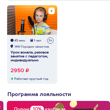
45 мин.
1 чел
5+
ЖК Городок чекистов
Урок вокала, разовое
занятие с педагогом,
индивидуально
2950 ₽
Работает круглый год
Программа лояльности
10%
Получи
кэшбэк за