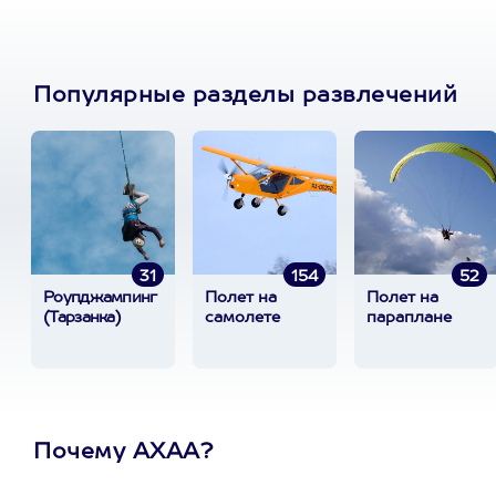
Популярные разделы развлечений
31
154
52
Роупджампинг
Полет на
Полет на
(Тарзанка)
самолете
параплане
Почему АХАА?