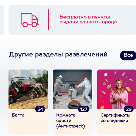
Бесплатно в пункты
выдачи вашего города
Другие разделы развлечений
Все
54
127
29
Багги
Комната
Сертификаты
ярости
со скидками
(Антистресс)