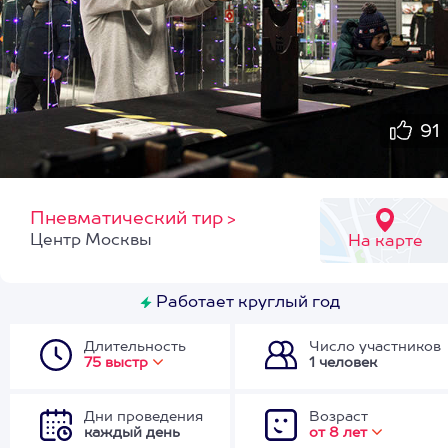
91
Пневматический тир
>
Центр Москвы
На карте
Работает круглый год
Длительность
Число участников
75 выстр
1 человек
Дни проведения
Возраст
каждый день
от 8 лет