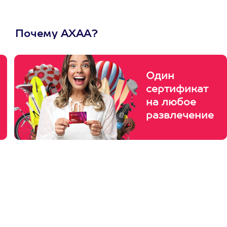
Почему АХАА?
Один
сертификат
на любое
развлечение