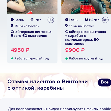
1 день
1 чел
18+
1 день
1-2 чел
18+
15 км на Восток
15 км на Восток
Снайперская винтовка
Снайперская винтовка
Всего 60 выстрелов
+ карабин с
коллиматором, 80
выстрелов
4950 ₽
9900 ₽
Работает круглый год
Работает круглый год
Отзывы клиентов о Винтовки
Все
с оптикой, карабины
Для воспроизведения видео используются файлы cookie