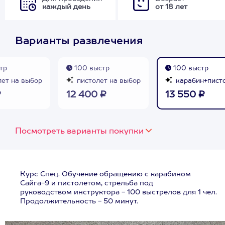
каждый день
от 18 лет
Варианты развлечения
тр
100 выстр
100 выстр
ет на выбор
пистолет на выбор
карабин+пист
₽
12 400 ₽
13 550 ₽
Посмотреть варианты покупки
Курс Спец. Обучение обращению с карабином
Сайга-9 и пистолетом, стрельба под
руководством инструктора - 100 выстрелов для 1 чел.
Продолжительность - 50 минут.