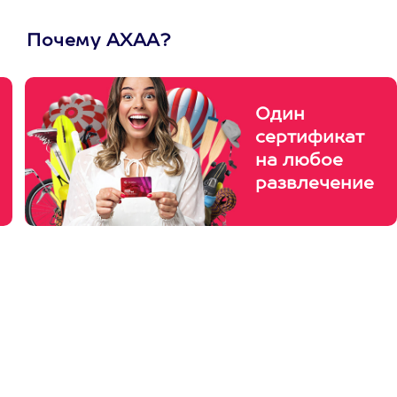
Почему АХАА?
Один
сертификат
на любое
развлечение