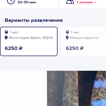
20-30 мин
1 человек
Варианты развлечения
1 чел
1 чел
Фотостудия Айрис, ВДНХ
Макростудия Iris
6250 ₽
6250 ₽