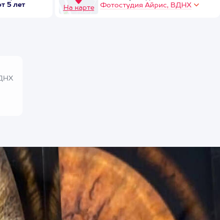
от 5 лет
Фотостудия Айрис, ВДНХ
На карте
ВДНХ