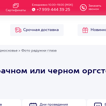
Ежедневно 10.00-19.00 (MSK)
Заказать
звонок
+7 999 444 39 25
Сертификаты
Срочная доставка
Новинк
дмосковье
>
Фото радужки глаза
рачном или черном оргс
в
Дни проведения