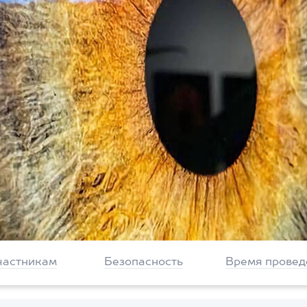
частникам
Безопасность
Время провед