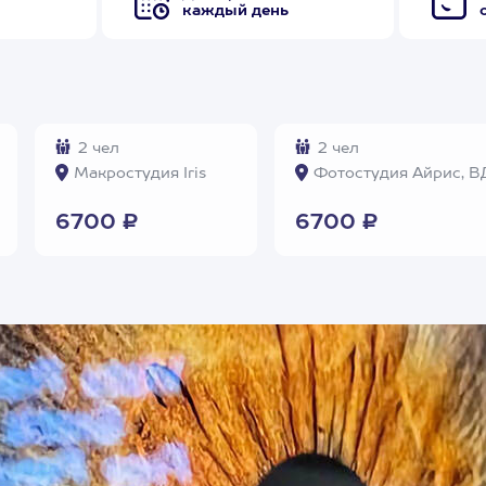
каждый день
2 чел
2 чел
Макростудия Iris
Фотостудия Айрис, 
6700 ₽
6700 ₽