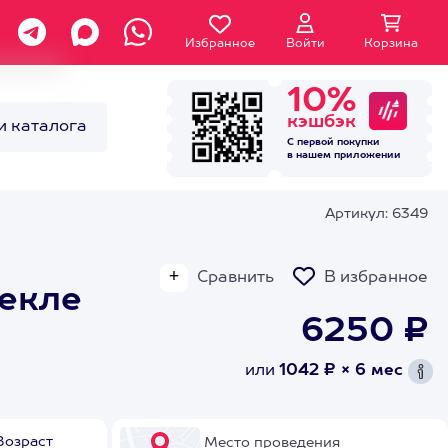
Избранное
Войти
Корзина
10%
кэшбэк
и каталога
С первой покупки
в нашем
приложении
Артикул: 6349
Сравнить
В избранное
текле
6250 ₽
или
1042 ₽ × 6 мес
Возраст
Место проведения