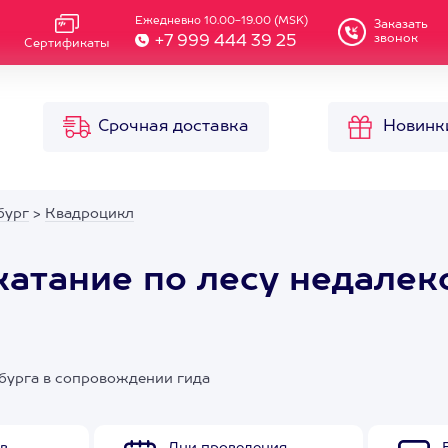
Ежедневно 10.00-19.00 (MSK)
Заказать
звонок
+7 999 444 39 25
Сертификаты
Срочная доставка
Новинк
бург
>
Квадроцикл
катание по лесу недалек
рбурга в сопровождении гида