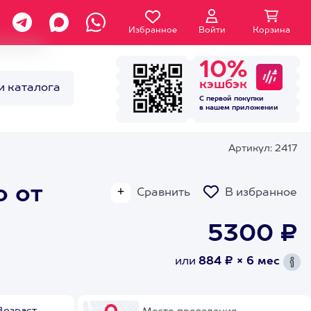
Избранное
Войти
Корзина
10%
кэшбэк
и каталога
С первой покупки
в нашем
приложении
Артикул: 2417
о от
Сравнить
В избранное
5300 ₽
или
884 ₽ × 6 мес