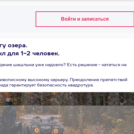
гу озера.
л для 1-2 человек.
едание шашлыка уже надоело? Есть решение - кататься на
живописному высокому карьеру. Преодоление препятствий
ида гарантирует безопасность квадротура.