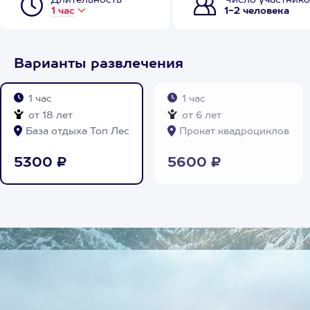
Длительность
Число участнико
1 час
1-2 человека
Варианты развлечения
1 час
1 час
от 18 лет
от 6 лет
База отдыха Топ Лес
Прокат квадроциклов
5300 ₽
5600 ₽