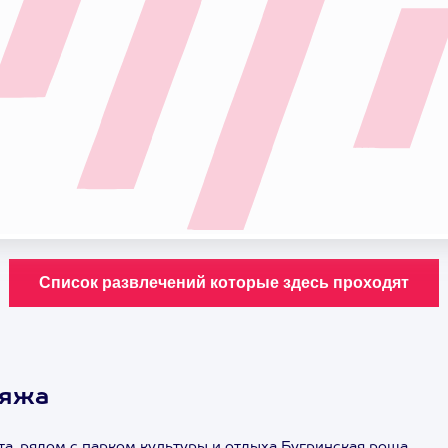
ляжа
а, рядом с парком культуры и отдыха Бугринская роща.