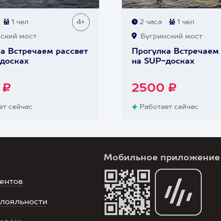
1 чел
4+
2 часа
1 чел
ский мост
Бугринский мост
а Встречаем рассвет
Прогулка Встречаем 
досках
на SUP-досках
 ₽
2500 ₽
т сейчас
Работает сейчас
Мобильное приложение
ентов
лояльности