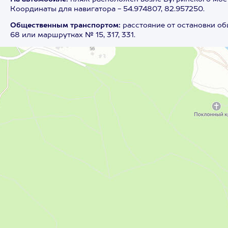
Координаты для навигатора - 54.974807, 82.957250.
Общественным транспортом:
расстояние от остановки об
68 или маршрутках № 15, 317, 331.