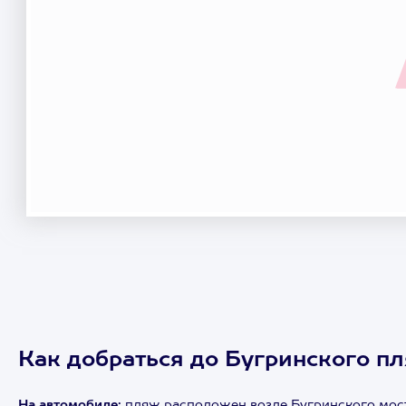
Как добраться до Бугринского п
На автомобиле:
пляж расположен возле Бугринского мост