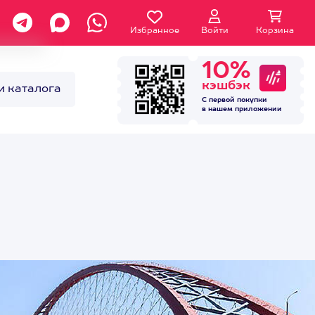
Избранное
Войти
Корзина
10%
кэшбэк
и каталога
С первой покупки
в нашем
приложении