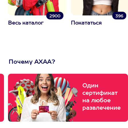
2900
396
Весь каталог
Покататься
Почему АХАА?
Один
сертификат
на любое
развлечение