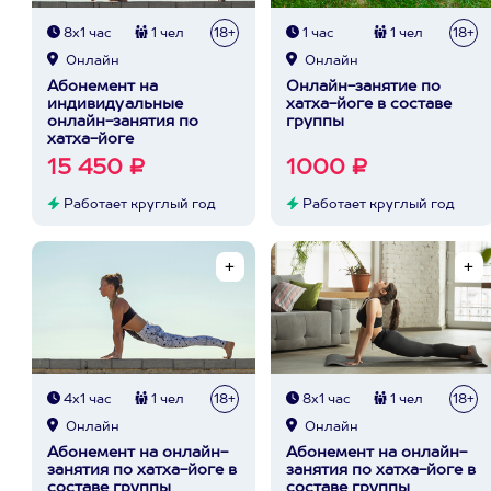
8х1 час
1 чел
18+
1 час
1 чел
18+
Онлайн
Онлайн
Абонемент на
Онлайн-занятие по
индивидуальные
хатха-йоге в составе
онлайн-занятия по
группы
хатха-йоге
15 450 ₽
1000 ₽
Работает круглый год
Работает круглый год
4х1 час
1 чел
18+
8х1 час
1 чел
18+
Онлайн
Онлайн
Абонемент на онлайн-
Абонемент на онлайн-
занятия по хатха-йоге в
занятия по хатха-йоге в
составе группы
составе группы