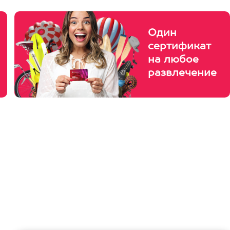
Один
сертификат
на любое
развлечение