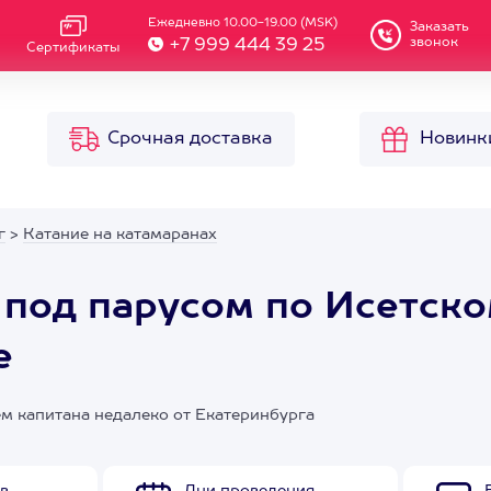
Ежедневно 10.00-19.00 (MSK)
Заказать
звонок
+7 999 444 39 25
Сертификаты
Срочная доставка
Новинк
г
>
Катание на катамаранах
 под парусом по Исетск
е
м капитана недалеко от Екатеринбурга