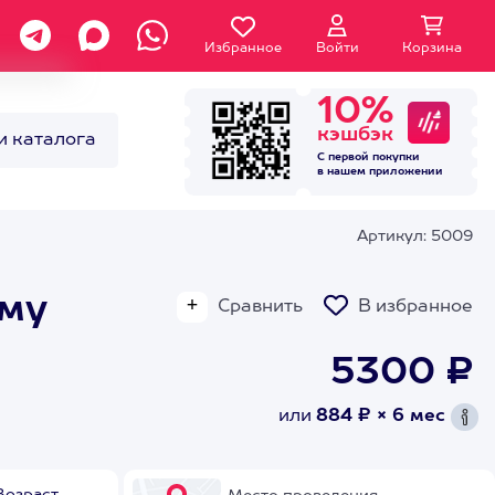
Избранное
Войти
Корзина
10%
кэшбэк
и каталога
С первой покупки
в нашем
приложении
Артикул: 5009
ому
Сравнить
В избранное
5300 ₽
или
884 ₽ × 6 мес