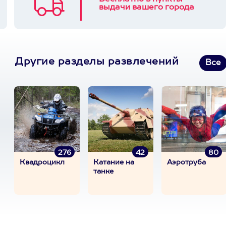
выдачи вашего города
Другие разделы развлечений
Все
276
42
80
Квадроцикл
Катание на
Аэротруба
танке