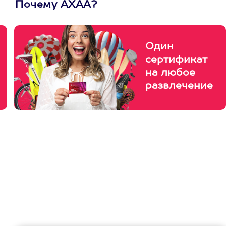
Почему АХАА?
Один
сертификат
на любое
развлечение