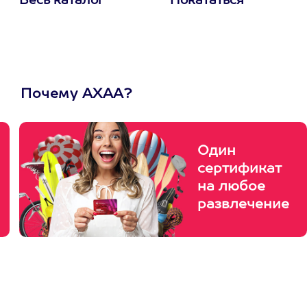
Весь каталог
Покататься
Почему АХАА?
Один
сертификат
на любое
развлечение