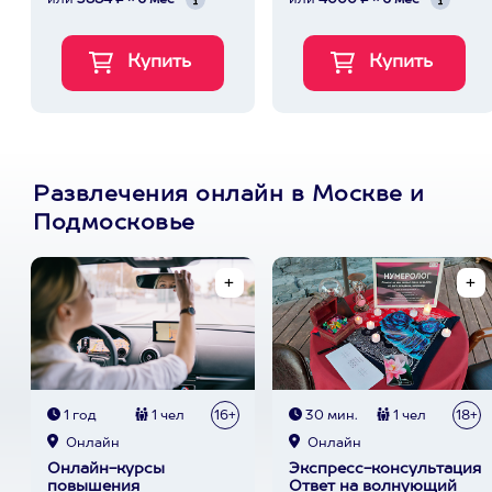
или
3884 ₽ × 6 мес
или
4000 ₽ × 6 мес
Развлечения онлайн в Москве и
Подмосковье
1 год
1 чел
16+
30 мин.
1 чел
18+
Онлайн
Онлайн
Онлайн-курсы
Экспресс-консультация
повышения
Ответ на волнующий