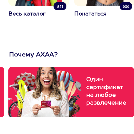
311
88
Весь каталог
Покататься
Почему АХАА?
Один
сертификат
на любое
развлечение