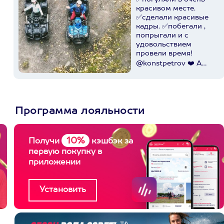
красивом месте.
✅сделали красивые
кадры. ✅побегали ,
попрыгали и с
удовольствием
провели время!
@konstpetrov ❤️ А
катались мы от
@axaa.ru
Пост в
instagram.com
Программа лояльности
10%
Получи
кэшбэк за
первую покупку в
приложении