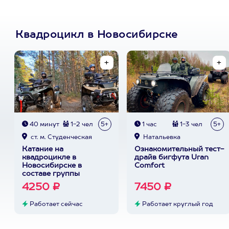
Квадроцикл в Новосибирске
40 минут
1-2 чел
5+
1 час
1-3 чел
5+
ст. м. Студенческая
Натальевка
Катание на
Ознакомительный тест-
квадроцикле в
драйв бигфута Uran
Новосибирске в
Comfort
составе группы
4250 ₽
7450 ₽
Работает сейчас
Работает круглый год