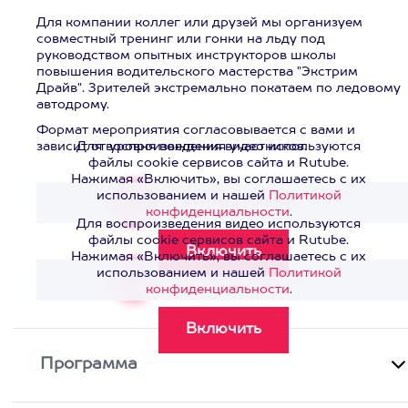
Для компании коллег или друзей мы организуем
совместный тренинг или гонки на льду под
руководством опытных инструкторов школы
повышения водительского мастерства "Экстрим
Драйв". Зрителей экстремально покатаем по ледовому
автодрому.
Формат мероприятия согласовывается с вами и
зависит от уровня вождения участников.
Для воспроизведения видео используются
файлы cookie сервисов сайта и Rutube.
Нажимая «Включить», вы соглашаетесь с их
использованием и нашей
Политикой
Смотреть видео
>
конфиденциальности
.
Для воспроизведения видео используются
файлы cookie сервисов сайта и Rutube.
Нажимая «Включить», вы соглашаетесь с их
использованием и нашей
Политикой
Смотреть видео
>
конфиденциальности
.
Программа