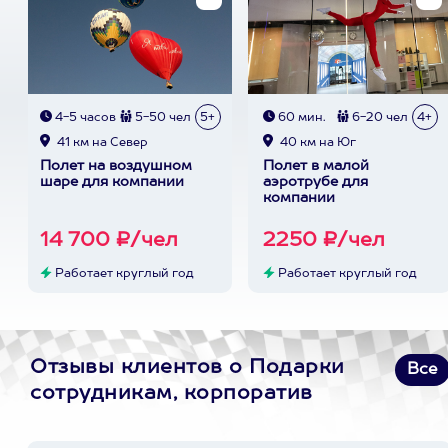
4-5 часов
5-50 чел
5+
60 мин.
6-20 чел
4+
41 км на Север
40 км на Юг
Полет на воздушном
Полет в малой
шаре для компании
аэротрубе для
компании
14 700 ₽/чел
2250 ₽/чел
Работает круглый год
Работает круглый год
Отзывы клиентов о Подарки
Все
сотрудникам, корпоратив