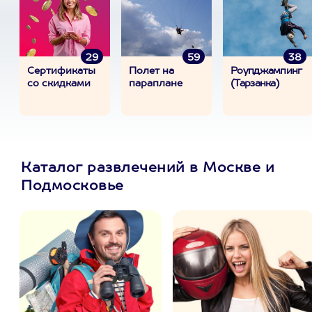
29
59
38
Сертификаты
Полет на
Роупджампинг
со скидками
параплане
(Тарзанка)
Каталог развлечений в Москве и
Подмосковье