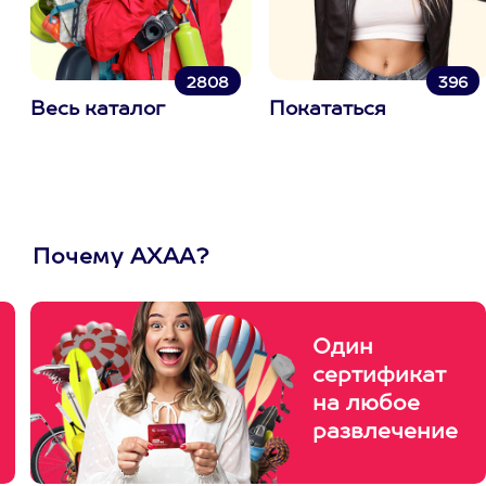
2808
396
Весь каталог
Покататься
Почему АХАА?
Один
сертификат
на любое
развлечение