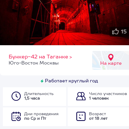
15
Бункер-42 на Таганке
>
Юго-Восток Москвы
На карте
Работает круглый год
Длительность
Число участников
1,5 часа
1 человек
Дни проведения
Возраст
по Ср и Пт
от 18 лет