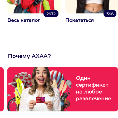
2972
396
Весь каталог
Покататься
Почему АХАА?
Один
сертификат
на любое
развлечение