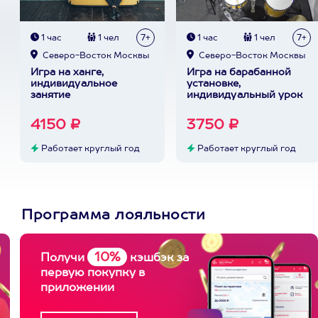
1 час
1 чел
7+
1 час
1 чел
7+
Северо-Восток Москвы
Северо-Восток Москвы
Игра на ханге,
Игра на барабанной
индивидуальное
установке,
занятие
индивидуальный урок
4150 ₽
3750 ₽
Работает круглый год
Работает круглый год
Программа лояльности
10%
Получи
кэшбэк за
первую покупку в
приложении