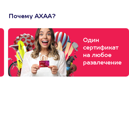
Почему АХАА?
Один
сертификат
на любое
развлечение