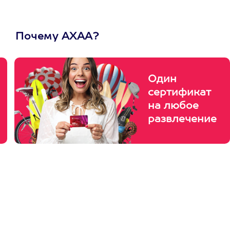
Почему АХАА?
Один
сертификат
на любое
развлечение