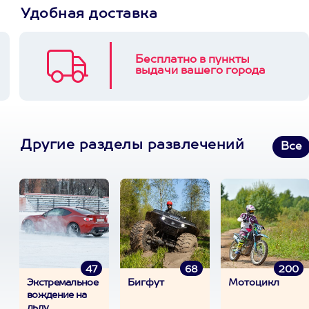
Удобная доставка
Бесплатно в пункты
выдачи вашего города
Другие разделы развлечений
Все
47
68
200
Экстремальное
Бигфут
Мотоцикл
вождение на
льду