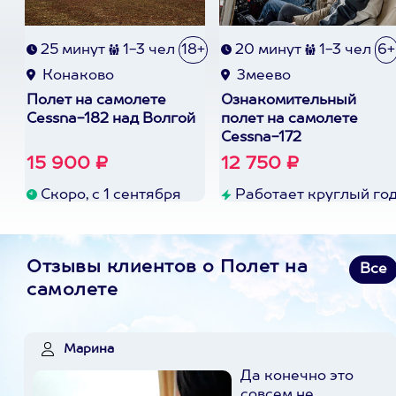
25 минут
1-3 чел
18+
20 минут
1-3 чел
6+
Конаково
Змеево
Полет на самолете
Ознакомительный
Cessna-182 над Волгой
полет на самолете
Cessna-172
15 900 ₽
12 750 ₽
Скоро, с 1 сентября
Работает круглый го
Отзывы клиентов о Полет на
Все
самолете
Марина
Да конечно это
совсем не