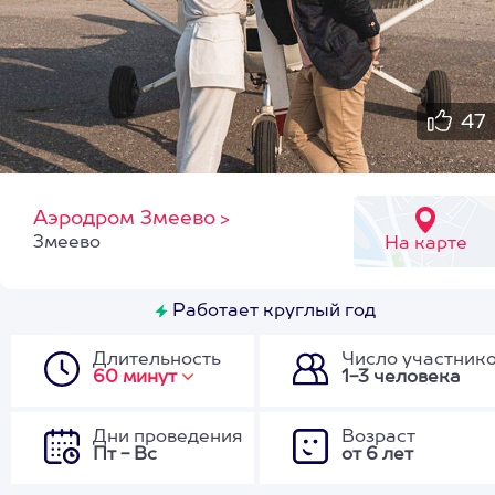
47
Аэродром Змеево
>
Змеево
На карте
Работает круглый год
Длительность
Число участник
60 минут
1-3 человека
Дни проведения
Возраст
Пт - Вс
от 6 лет