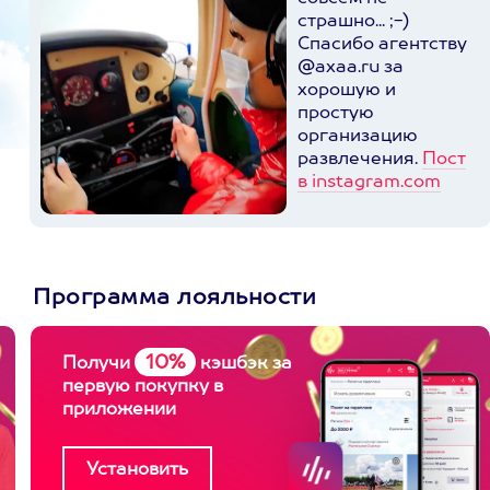
страшно... ;-)
Спасибо агентству
@axaa.ru за
хорошую и
простую
организацию
развлечения.
Пост
в instagram.com
Программа лояльности
10%
Получи
кэшбэк за
первую покупку в
приложении