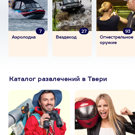
7
27
93
Аэролодка
Вездеход
Огнестрельное
оружие
Каталог развлечений в Твери