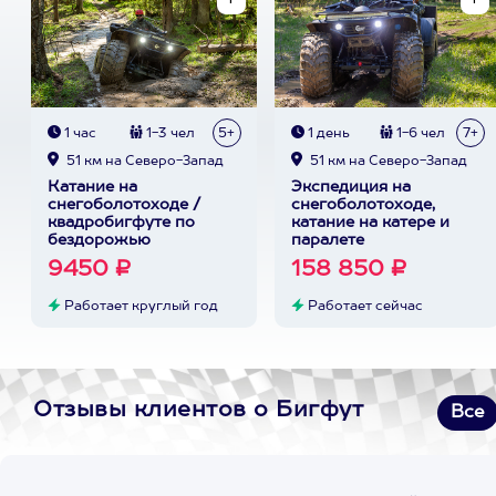
1 час
1-3 чел
5+
1 день
1-6 чел
7+
51 км на Северо-Запад
51 км на Северо-Запад
Катание на
Экспедиция на
снегоболотоходе /
снегоболотоходе,
квадробигфуте по
катание на катере и
бездорожью
паралете
9450 ₽
158 850 ₽
Работает круглый год
Работает сейчас
Отзывы клиентов о Бигфут
Все