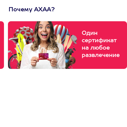
Почему АХАА?
Один
сертификат
на любое
развлечение