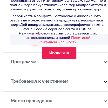
перепадами высот и активным рельефом, где можно в
полной мере почувствовать характер квадробигфута и
получить удовольствие от езды вне привычных дорог.
Особая часть маршрута - остановка у живописного
озера, где можно немного передохнуть, насладиться
природой и сделать красивые фотографии на память.
Для воспроизведения видео используются
файлы cookie сервисов сайта и Rutube.
Нажимая «Включить», вы соглашаетесь с их
использованием и нашей
Политикой
Смотреть видео
>
конфиденциальности
.
Программа
Требования к участникам
Место проведения