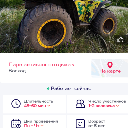
Парк активного отдыха
>
Восход
На карте
Работает сейчас
Длительность
Число участников
45-60 мин
1-2 человека
Дни проведения
Возраст
Пн - Чт
от 5 лет