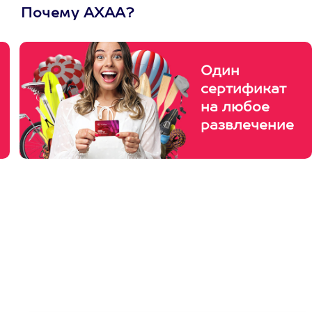
Почему АХАА?
Один
сертификат
на любое
развлечение