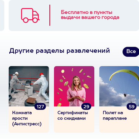
Бесплатно в пункты
выдачи вашего города
Другие разделы развлечений
Все
127
29
59
Комната
Сертификаты
Полет на
ярости
со скидками
параплане
(Антистресс)