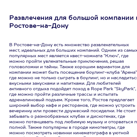
Развлечения для большой компании 
Ростове-на-Дону
В Ростове-на-Дону есть множество развлекательных
мест, идеальных для больших компаний. Одним из самы
популярных мест является квест-комната "Ключ", где
можно пройти увлекательные приключения, решая
головоломки и тайны. Также хорошим вариантом для
компании может быть посещение боулинг-клуба "Арена"
где можно не только сыграть в боулинг, но и насладитьс
вкусными закусками и напитками. Для любителей
активного отдыха подойдет поход в Rope Park "SkyPark",
где можно пройти различные трассы и испытать
адреналиновый подъем. Кроме того, Ростов предлагает
широкий выбор кафе и ресторанов, где можно устроить
вечеринку или провести дружеский посиделки. Не стоит
забывать о разнообразных клубах и дискотеках, где
можно потанцевать под любимую музыку и оторваться 
полной. Также популярны в городе кинотеатры, где
можно посмотреть новинки кинематографа в уютной