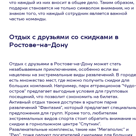
что каждый из них вносит в общее дело. Таким образом,
подарки становятся не только символом внимания, но и
знаком того, что каждый сотрудник является важной
частью команды.
Отдых с друзьями со скидками в
Ростове-на-Дону
Отдых с друзьями в Ростове-на-Дону может стать
незабываемым приключением, особенно если вы
нацелены на экстремальные виды развлечений. В городе
есть множество мест, где можно получить скидки для
больших компаний. Например, парк аттракционов "Чудо
остров" предлагает выгодные условия для групповых
посещений, что позволит сэкономить на билетах.
Активный отдых также доступен в крытом парке
развлечений "Фантазия", который предлагает специальн
предложения для групп. Кроме того, любителям
экстремальных видов спорта стоит обратить внимание н
скидки в горнолыжном центре "Спутник".
Развлекательные комплексы, такие как "Мегаполис" и
"Рио", тоже радуют посетителей скидками для больших