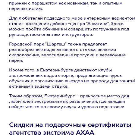
прыжки с парашютом как новичкам, так и опытным
парашютистам.
Для любителей подводного мира интересным варианто
станет посещение дайвинг-центра "Акватика". Здесь
можно пройти обучение и совершить погружение под
руководством опытных инструкторов.
Городской парк "Шарташ" также предлагает
разнообразные виды активного отдыха, включая
скалолазание, велосипедные прогулки и веревочные
парки.
Кроме того, в Екатеринбурге действуют клубы
экстремальных видов спорта, предлагающие курсы
обучения и организацию выездов на природу для заняти
активными видами отдыха.
Таким образом, Екатеринбург – прекрасное место для
любителей экстремальных развлечений, где каждый
найдет что-то по своему вкусу и уровню подготовки.
Скидки на подарочные сертификаты
агентства экстрима АХАА