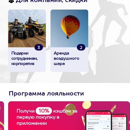
Для компании, скидки
3
2
Подарки
Аренда
сотрудникам,
воздушного
корпоратив
шара
Программа лояльности
10%
Получи
кэшбэк за
первую покупку в
приложении