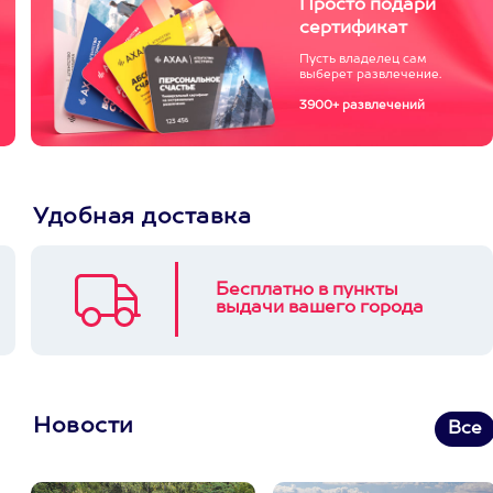
Просто подари
сертификат
Пусть владелец сам
выберет развлечение.
3900+ развлечений
Удобная доставка
Бесплатно в пункты
выдачи вашего города
Новости
Все